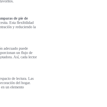
favoritos.
ámparas de pie de
sita. Esta flexibilidad
ntración y reduciendo la
ción adecuado puede
oporcionan un flujo de
otadora. Así, cada lector
espacio de lectura. Las
decoración del hogar.
e en un elemento