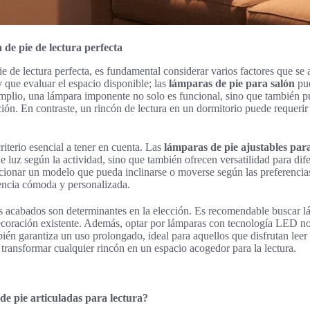
 de pie de lectura perfecta
ie de lectura perfecta, es fundamental considerar varios factores que se 
y que evaluar el espacio disponible; las
lámparas de pie para salón
pue
mplio, una lámpara imponente no solo es funcional, sino que también p
ción. En contraste, un rincón de lectura en un dormitorio puede requeri
criterio esencial a tener en cuenta. Las
lámparas de pie ajustables para
 de luz según la actividad, sino que también ofrecen versatilidad para dif
eccionar un modelo que pueda inclinarse o moverse según las preferencias
encia cómoda y personalizada.
los acabados son determinantes en la elección. Es recomendable buscar l
coración existente. Además, optar por lámparas con tecnología LED no 
ién garantiza un uso prolongado, ideal para aquellos que disfrutan leer 
transformar cualquier rincón en un espacio acogedor para la lectura.
de pie articuladas para lectura?