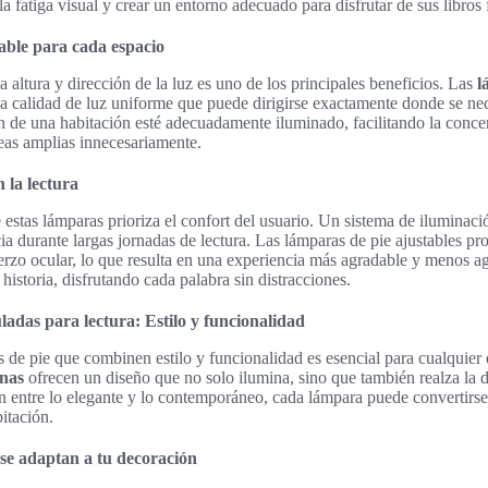
a fatiga visual y crear un entorno adecuado para disfrutar de sus libros 
able para cada espacio
a altura y dirección de la luz es uno de los principales beneficios. Las
l
 calidad de luz uniforme que puede dirigirse exactamente donde se nece
n de una habitación esté adecuadamente iluminado, facilitando la conce
eas amplias innecesariamente.
 la lectura
estas lámparas prioriza el confort del usuario. Un sistema de ilumina
ia durante largas jornadas de lectura. Las lámparas de pie ajustables pr
erzo ocular, lo que resulta en una experiencia más agradable y menos ag
historia, disfrutando cada palabra sin distracciones.
ladas para lectura: Estilo y funcionalidad
de pie que combinen estilo y funcionalidad es esencial para cualquier 
nas
ofrecen un diseño que no solo ilumina, sino que también realza la 
n entre lo elegante y lo contemporáneo, cada lámpara puede convertirs
bitación.
se adaptan a tu decoración