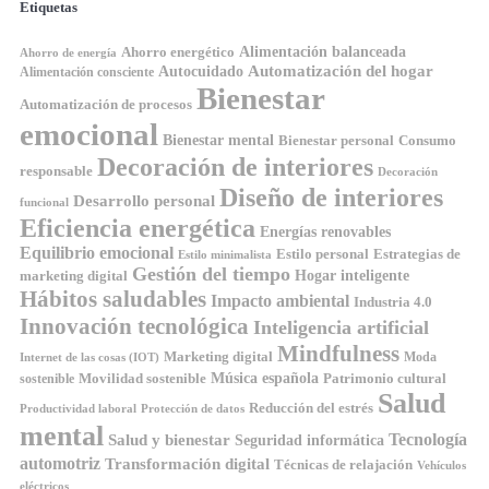
Etiquetas
Ahorro energético
Alimentación balanceada
Ahorro de energía
Automatización del hogar
Autocuidado
Alimentación consciente
Bienestar
Automatización de procesos
emocional
Bienestar mental
Bienestar personal
Consumo
Decoración de interiores
responsable
Decoración
Diseño de interiores
Desarrollo personal
funcional
Eficiencia energética
Energías renovables
Equilibrio emocional
Estilo personal
Estrategias de
Estilo minimalista
Gestión del tiempo
Hogar inteligente
marketing digital
Hábitos saludables
Impacto ambiental
Industria 4.0
Innovación tecnológica
Inteligencia artificial
Mindfulness
Marketing digital
Moda
Internet de las cosas (IOT)
Música española
Movilidad sostenible
Patrimonio cultural
sostenible
Salud
Reducción del estrés
Productividad laboral
Protección de datos
mental
Tecnología
Salud y bienestar
Seguridad informática
automotriz
Transformación digital
Técnicas de relajación
Vehículos
eléctricos