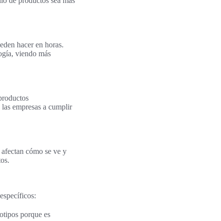
llo de productos sea más
ueden hacer en horas.
ogía, viendo más
 productos
 las empresas a cumplir
afectan cómo se ve y
tos.
específicos:
otipos porque es