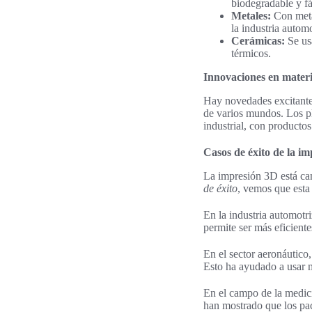
biodegradable y fá
Metales:
Con metal
la industria automo
Cerámicas:
Se usa
térmicos.
Innovaciones en mater
Hay novedades excitante
de varios mundos. Los pl
industrial, con producto
Casos de éxito de la i
La impresión 3D está c
de éxito
, vemos que esta
En la industria automotr
permite ser más eficient
En el sector aeronáutico,
Esto ha ayudado a usar 
En el campo de la medici
han mostrado que los pac