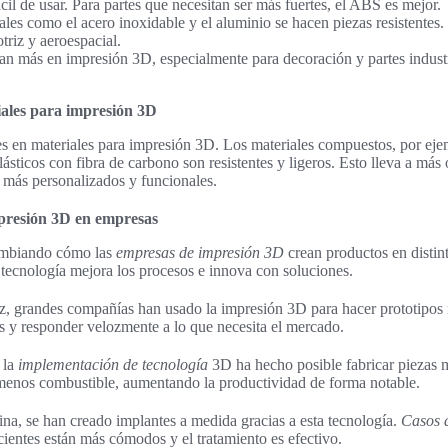
cil de usar. Para partes que necesitan ser más fuertes, el ABS es mejor.
es como el acero inoxidable y el aluminio se hacen piezas resistentes
triz y aeroespacial.
n más en impresión 3D, especialmente para decoración y partes industr
iales para impresión 3D
s en materiales para impresión 3D. Los materiales compuestos, por eje
ásticos con fibra de carbono son resistentes y ligeros. Esto lleva a más
s más personalizados y funcionales.
mpresión 3D en empresas
ambiando cómo las
empresas de impresión 3D
crean productos en distin
 tecnología mejora los procesos e innova con soluciones.
iz, grandes compañías han usado la impresión 3D para hacer prototipos 
es y responder velozmente a lo que necesita el mercado.
 la
implementación de tecnología
3D ha hecho posible fabricar piezas m
menos combustible, aumentando la productividad de forma notable.
na, se han creado implantes a medida gracias a esta tecnología.
Casos d
ientes están más cómodos y el tratamiento es efectivo.