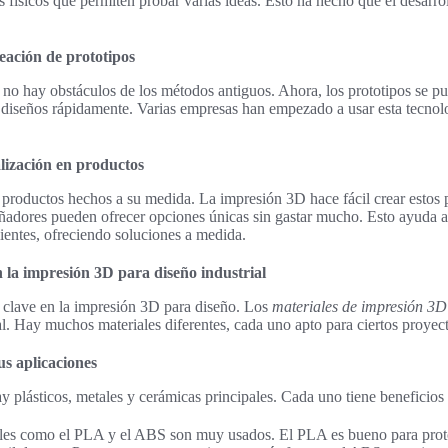
físicos que permiten probar varias ideas. Esto ha hecho que el desarro
eación de prototipos
no hay obstáculos de los métodos antiguos. Ahora, los prototipos se p
 diseños rápidamente. Varias empresas han empezado a usar esta tecnol
lización en productos
 productos hechos a su medida. La impresión 3D hace fácil crear estos
ñadores pueden ofrecer opciones únicas sin gastar mucho. Esto ayuda a
lientes, ofreciendo soluciones a medida.
n la impresión 3D para diseño industrial
es clave en la impresión 3D para diseño. Los
materiales de impresión 3D
al. Hay muchos materiales diferentes, cada uno apto para ciertos proyec
us aplicaciones
ay plásticos, metales y cerámicas principales. Cada uno tiene beneficios 
les como el PLA y el ABS son muy usados. El PLA es bueno para prot