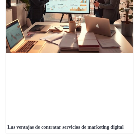
Las ventajas de contratar servicios de marketing digital