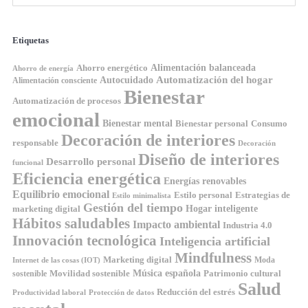
Etiquetas
Ahorro energético
Alimentación balanceada
Ahorro de energía
Automatización del hogar
Autocuidado
Alimentación consciente
Bienestar
Automatización de procesos
emocional
Bienestar mental
Bienestar personal
Consumo
Decoración de interiores
responsable
Decoración
Diseño de interiores
Desarrollo personal
funcional
Eficiencia energética
Energías renovables
Equilibrio emocional
Estilo personal
Estrategias de
Estilo minimalista
Gestión del tiempo
Hogar inteligente
marketing digital
Hábitos saludables
Impacto ambiental
Industria 4.0
Innovación tecnológica
Inteligencia artificial
Mindfulness
Marketing digital
Moda
Internet de las cosas (IOT)
Música española
Movilidad sostenible
Patrimonio cultural
sostenible
Salud
Reducción del estrés
Productividad laboral
Protección de datos