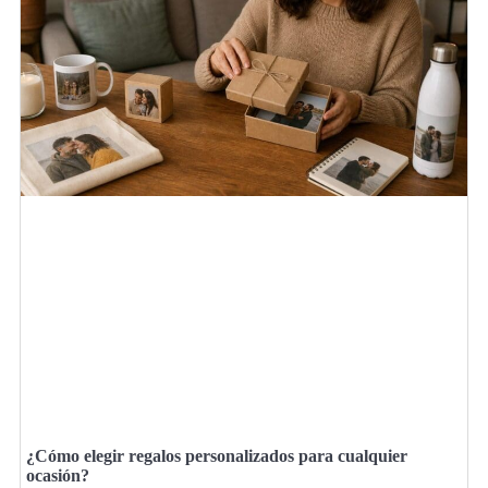
¿Cómo elegir regalos personalizados para cualquier
ocasión?