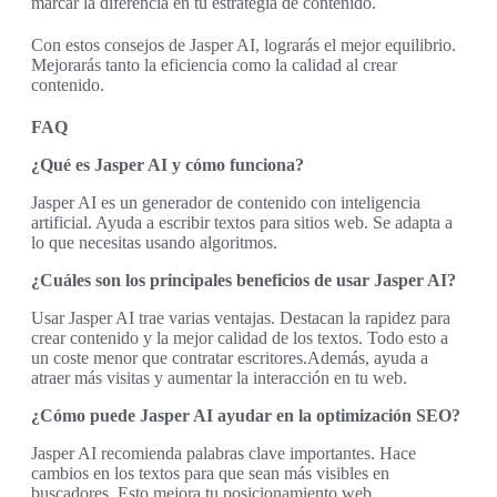
marcar la diferencia en tu estrategia de contenido.
Con estos consejos de Jasper AI, lograrás el mejor equilibrio.
Mejorarás tanto la eficiencia como la calidad al crear
contenido.
FAQ
¿Qué es Jasper AI y cómo funciona?
Jasper AI es un generador de contenido con inteligencia
artificial. Ayuda a escribir textos para sitios web. Se adapta a
lo que necesitas usando algoritmos.
¿Cuáles son los principales beneficios de usar Jasper AI?
Usar Jasper AI trae varias ventajas. Destacan la rapidez para
crear contenido y la mejor calidad de los textos. Todo esto a
un coste menor que contratar escritores.Además, ayuda a
atraer más visitas y aumentar la interacción en tu web.
¿Cómo puede Jasper AI ayudar en la optimización SEO?
Jasper AI recomienda palabras clave importantes. Hace
cambios en los textos para que sean más visibles en
buscadores. Esto mejora tu posicionamiento web.