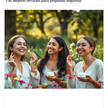
Los mejores servicios para pequeñas empresas