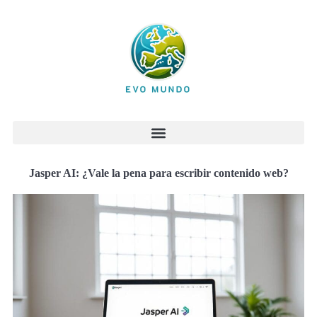
Jasper AI: ¿Vale la pena para escribir contenido web?