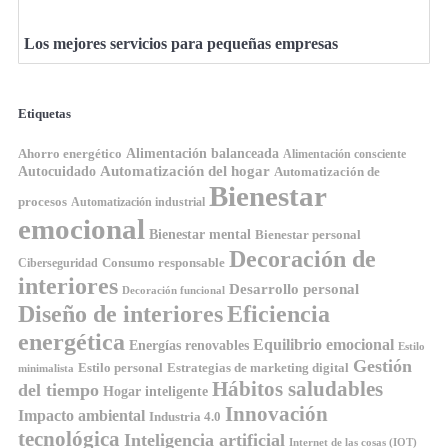
Los mejores servicios para pequeñas empresas
Etiquetas
Ahorro energético
Alimentación balanceada
Alimentación consciente
Automatización del hogar
Autocuidado
Automatización de
Bienestar
procesos
Automatización industrial
emocional
Bienestar mental
Bienestar personal
Decoración de
Consumo responsable
Ciberseguridad
interiores
Desarrollo personal
Decoración funcional
Diseño de interiores
Eficiencia
energética
Equilibrio emocional
Energías renovables
Estilo
Gestión
Estilo personal
Estrategias de marketing digital
minimalista
Hábitos saludables
del tiempo
Hogar inteligente
Innovación
Impacto ambiental
Industria 4.0
tecnológica
Inteligencia artificial
Internet de las cosas (IOT)