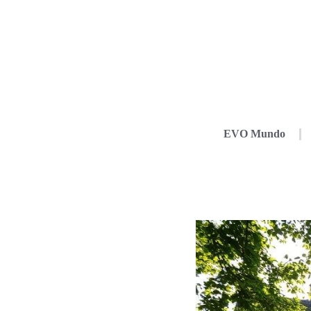
EVO Mundo