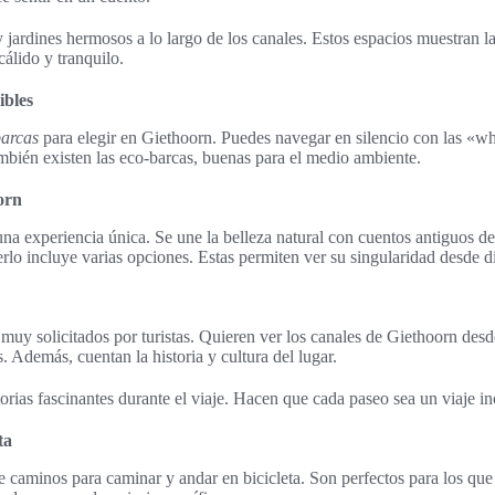
 jardines hermosos a lo largo de los canales. Estos espacios muestran la 
álido y tranquilo.
ibles
barcas
para elegir en Giethoorn. Puedes navegar en silencio con las «wh
bién existen las eco-barcas, buenas para el medio ambiente.
orn
na experiencia única. Se une la belleza natural con cuentos antiguos de
lo incluye varias opciones. Estas permiten ver su singularidad desde di
muy solicitados por turistas. Quieren ver los canales de Giethoorn desd
 Además, cuentan la historia y cultura del lugar.
rias fascinantes durante el viaje. Hacen que cada paseo sea un viaje in
ta
 caminos para caminar y andar en bicicleta. Son perfectos para los que