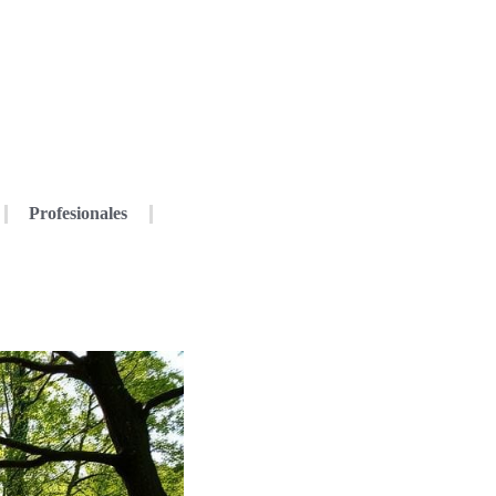
Profesionales