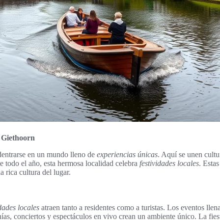
n Giethoorn
dentrarse en un mundo lleno de
experiencias únicas
. Aquí se unen cultu
e todo el año, esta hermosa localidad celebra
festividades locales
. Estas
a rica cultura del lugar.
idades locales
atraen tanto a residentes como a turistas. Los eventos llen
nías, conciertos y espectáculos en vivo crean un ambiente único. La fies