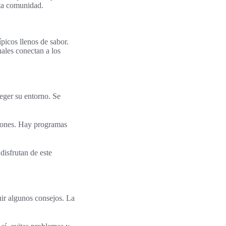
sta comunidad.
ípicos llenos de sabor.
nales conectan a los
teger su entorno. Se
iciones. Hay programas
disfrutan de este
uir algunos consejos. La