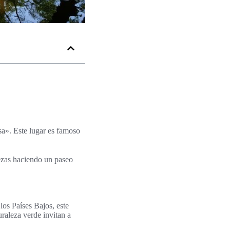
a». Este lugar es famoso
lezas haciendo un paseo
os Países Bajos, este
raleza verde invitan a