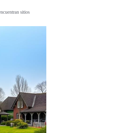
encuentran sitios