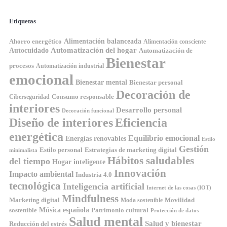
Etiquetas
Ahorro energético
Alimentación balanceada
Alimentación consciente
Automatización del hogar
Autocuidado
Automatización de
Bienestar
procesos
Automatización industrial
emocional
Bienestar mental
Bienestar personal
Decoración de
Consumo responsable
Ciberseguridad
interiores
Desarrollo personal
Decoración funcional
Diseño de interiores
Eficiencia
energética
Equilibrio emocional
Energías renovables
Estilo
Gestión
Estilo personal
Estrategias de marketing digital
minimalista
Hábitos saludables
del tiempo
Hogar inteligente
Innovación
Impacto ambiental
Industria 4.0
tecnológica
Inteligencia artificial
Internet de las cosas (IOT)
Mindfulness
Marketing digital
Movilidad
Moda sostenible
Música española
sostenible
Patrimonio cultural
Protección de datos
Salud mental
Salud y bienestar
Reducción del estrés