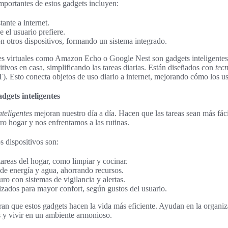
importantes de estos gadgets incluyen:
ante a internet.
 el usuario prefiere.
n otros dispositivos, formando un sistema integrado.
tes virtuales como Amazon Echo o Google Nest son gadgets inteligentes 
sitivos en casa, simplificando las tareas diarias. Están diseñados con
tec
oT). Esto conecta objetos de uso diario a internet, mejorando cómo los 
adgets inteligentes
nteligentes
mejoran nuestro día a día. Hacen que las tareas sean más fá
o hogar y nos enfrentamos a las rutinas.
s dispositivos son:
reas del hogar, como limpiar y cocinar.
de energía y agua, ahorrando recursos.
o con sistemas de vigilancia y alertas.
zados para mayor confort, según gustos del usuario.
ran que estos gadgets hacen la vida más eficiente. Ayudan en la organiza
s y vivir en un ambiente armonioso.