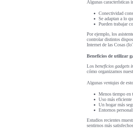
Algunas características 
Conectividad const
Se adaptan a lo que
Pueden trabajar co
Por ejemplo, los asisten
controlar distintos dispo
Internet de las Cosas (I
Beneficios de utilizar g
Los
beneficios gadgets i
cómo organizamos nuestr
Algunas
ventajas
de esto
Menos tiempo en ta
Uso más eficiente 
Un hogar más segur
Entornos personali
Estudios recientes muest
sentirnos más satisfecho