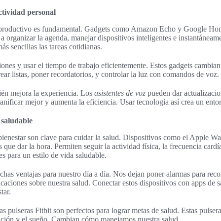
tividad personal
r productivo es fundamental. Gadgets como Amazon Echo y Google Hom
 organizar la agenda, manejar dispositivos inteligentes e instantáneam
s sencillas las tareas cotidianas.
cciones y usar el tiempo de trabajo eficientemente. Estos gadgets camb
rear listas, poner recordatorios, y controlar la luz con comandos de voz.
ién mejora la experiencia. Los
asistentes de voz
pueden dar actualizacion
anificar mejor y aumenta la eficiencia. Usar tecnología así crea un ent
 saludable
bienestar son clave para cuidar la salud. Dispositivos como el Apple W
ue dar la hora. Permiten seguir la actividad física, la frecuencia car
s para un estilo de vida saludable.
chas ventajas para nuestro día a día. Nos dejan poner alarmas para reco
caciones sobre nuestra salud. Conectar estos dispositivos con apps de s
tar.
 pulseras Fitbit son perfectos para lograr metas de salud. Estas pulser
ntación y el sueño. Cambian cómo manejamos nuestra salud.