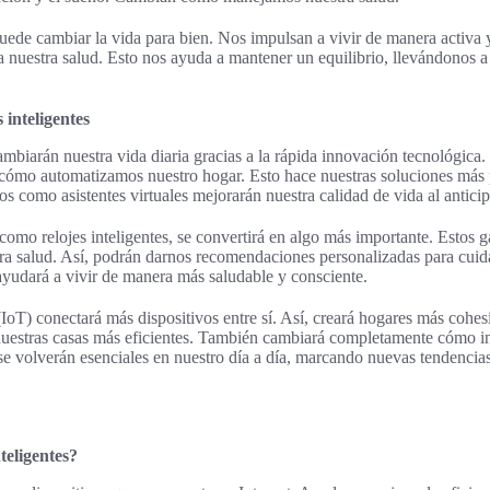
uede cambiar la vida para bien. Nos impulsan a vivir de manera activa y
 nuestra salud. Esto nos ayuda a mantener un equilibrio, llevándonos 
 inteligentes
mbiarán nuestra vida diaria gracias a la rápida innovación tecnológica. L
 cómo automatizamos nuestro hogar. Esto hace nuestras soluciones más 
vos como asistentes virtuales mejorarán nuestra calidad de vida al antici
como relojes inteligentes, se convertirá en algo más importante. Estos g
ra salud. Así, podrán darnos recomendaciones personalizadas para cuid
yudará a vivir de manera más saludable y consciente.
(IoT) conectará más dispositivos entre sí. Así, creará hogares más cohes
nuestras casas más eficientes. También cambiará completamente cómo i
se volverán esenciales en nuestro día a día, marcando nuevas tendenci
teligentes?