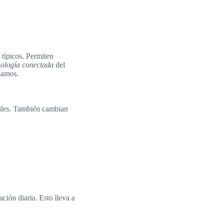
típicos. Permiten
nología conectada
del
usamos.
ciles. También cambian
ción diaria. Esto lleva a