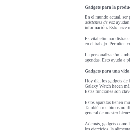
Gadgets para la produc
En el mundo actual, se
asistentes de voz
ayudan a
información. Esto hace má
Es vital eliminar distra
en el trabajo. Permiten c
La personalización tamb
agendas. Esto ayuda a pl
Gadgets para una vida
Hoy día, los gadgets de 
Galaxy Watch hacen más q
Estas funciones son clave
Estos aparatos tienen mu
También recibimos notifi
general de nuestro bienes
Además, gadgets como las
los ejercicios, la alime