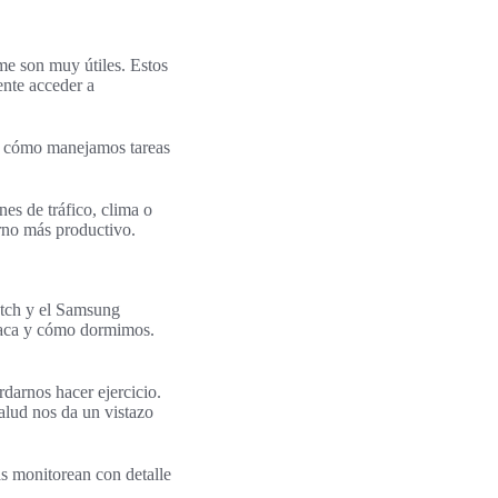
e son muy útiles. Estos
ente acceder a
ian cómo manejamos tareas
es de tráfico, clima o
orno más productivo.
atch y el Samsung
díaca y cómo dormimos.
rdarnos hacer ejercicio.
alud nos da un vistazo
as monitorean con detalle