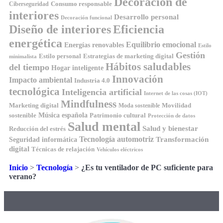
Decoración de
Consumo responsable
Ciberseguridad
interiores
Desarrollo personal
Decoración funcional
Diseño de interiores
Eficiencia
energética
Equilibrio emocional
Energías renovables
Estilo
Gestión
Estilo personal
Estrategias de marketing digital
minimalista
Hábitos saludables
del tiempo
Hogar inteligente
Innovación
Impacto ambiental
Industria 4.0
tecnológica
Inteligencia artificial
Internet de las cosas (IOT)
Mindfulness
Marketing digital
Movilidad
Moda sostenible
Música española
sostenible
Patrimonio cultural
Protección de datos
Salud mental
Salud y bienestar
Reducción del estrés
Tecnología automotriz
Transformación
Seguridad informática
digital
Técnicas de relajación
Vehículos eléctricos
Inicio
>
Tecnología
>
¿Es tu ventilador de PC suficiente para
verano?