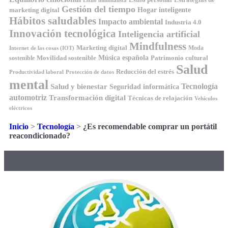
Estilo minimalista
Gestión del tiempo
Hogar inteligente
marketing digital
Hábitos saludables
Impacto ambiental
Industria 4.0
Innovación tecnológica
Inteligencia artificial
Mindfulness
Marketing digital
Moda
Internet de las cosas (IOT)
Música española
Movilidad sostenible
Patrimonio cultural
sostenible
Salud
Reducción del estrés
Productividad laboral
Protección de datos
mental
Tecnología
Salud y bienestar
Seguridad informática
automotriz
Transformación digital
Técnicas de relajación
Vehículos
eléctricos
Inicio
>
Tecnología
>
¿Es recomendable comprar un portátil
reacondicionado?