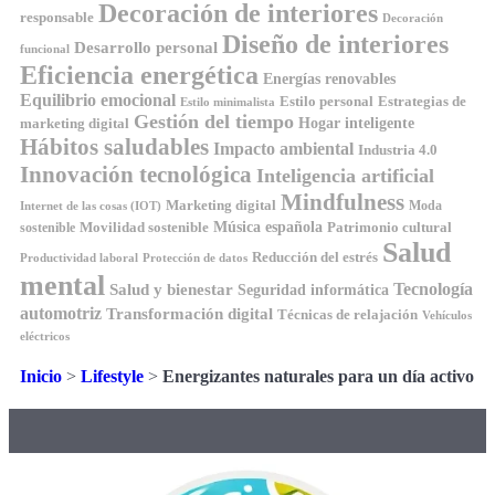
Decoración de interiores
responsable
Decoración
Diseño de interiores
Desarrollo personal
funcional
Eficiencia energética
Energías renovables
Equilibrio emocional
Estilo personal
Estrategias de
Estilo minimalista
Gestión del tiempo
Hogar inteligente
marketing digital
Hábitos saludables
Impacto ambiental
Industria 4.0
Innovación tecnológica
Inteligencia artificial
Mindfulness
Marketing digital
Moda
Internet de las cosas (IOT)
Música española
Movilidad sostenible
Patrimonio cultural
sostenible
Salud
Reducción del estrés
Productividad laboral
Protección de datos
mental
Tecnología
Salud y bienestar
Seguridad informática
automotriz
Transformación digital
Técnicas de relajación
Vehículos
eléctricos
Inicio
>
Lifestyle
>
Energizantes naturales para un día activo