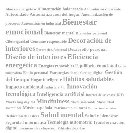
Ahorro energético
Alimentación balanceada
Alimentación consciente
Automatización del hogar
Autocuidado
Automatización de
Bienestar
procesos
Automatización industrial
emocional
Bienestar mental
Bienestar personal
Decoración de
Consumo responsable
Ciberseguridad
interiores
Desarrollo personal
Decoración funcional
Diseño de interiores
Eficiencia
energética
Equilibrio emocional
Energías renovables
Estilo
Gestión
Estilo personal
Estrategias de marketing digital
minimalista
Hábitos saludables
del tiempo
Hogar inteligente
Innovación
Impacto ambiental
Industria 4.0
tecnológica
Inteligencia artificial
Internet de las cosas (IOT)
Mindfulness
Marketing digital
Movilidad
Moda sostenible
Música española
sostenible
Patrimonio cultural
Protección de datos
Salud mental
Salud y bienestar
Reducción del estrés
Tecnología automotriz
Transformación
Seguridad informática
digital
Técnicas de relajación
Vehículos eléctricos