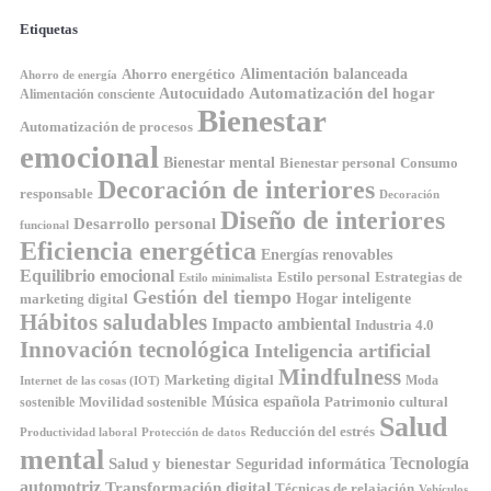
Etiquetas
Ahorro energético
Alimentación balanceada
Ahorro de energía
Automatización del hogar
Autocuidado
Alimentación consciente
Bienestar
Automatización de procesos
emocional
Bienestar mental
Bienestar personal
Consumo
Decoración de interiores
responsable
Decoración
Diseño de interiores
Desarrollo personal
funcional
Eficiencia energética
Energías renovables
Equilibrio emocional
Estilo personal
Estrategias de
Estilo minimalista
Gestión del tiempo
Hogar inteligente
marketing digital
Hábitos saludables
Impacto ambiental
Industria 4.0
Innovación tecnológica
Inteligencia artificial
Mindfulness
Marketing digital
Moda
Internet de las cosas (IOT)
Música española
Movilidad sostenible
Patrimonio cultural
sostenible
Salud
Reducción del estrés
Productividad laboral
Protección de datos
mental
Tecnología
Salud y bienestar
Seguridad informática
automotriz
Transformación digital
Técnicas de relajación
Vehículos