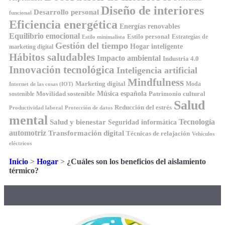
Diseño de interiores
Desarrollo personal
funcional
Eficiencia energética
Energías renovables
Equilibrio emocional
Estilo personal
Estrategias de
Estilo minimalista
Gestión del tiempo
Hogar inteligente
marketing digital
Hábitos saludables
Impacto ambiental
Industria 4.0
Innovación tecnológica
Inteligencia artificial
Mindfulness
Marketing digital
Moda
Internet de las cosas (IOT)
Música española
Movilidad sostenible
Patrimonio cultural
sostenible
Salud
Reducción del estrés
Productividad laboral
Protección de datos
mental
Tecnología
Salud y bienestar
Seguridad informática
automotriz
Transformación digital
Técnicas de relajación
Vehículos
eléctricos
Inicio
>
Hogar
>
¿Cuáles son los beneficios del aislamiento
térmico?