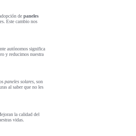
 adopción de
paneles
es. Este cambio nos
ente autónomos significa
ero y reducimos nuestra
los
paneles solares
, son
uras al saber que no les
ejoran la calidad del
uestras vidas.