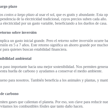
largo plazo
los
costos a largo plazo
al usar el sol, que es gratis y abundante. Esta op
pendencia de la electricidad tradicional, cuyos precios suben cada año.
la electricidad por un gasto variable, beneficiando a los dueños de casa.
 retorno sobre inversión
implica un gasto inicial grande. Pero el
retorno sobre inversión
ocurre ba
rsión en 5 a 7 años. Este retorno significa un ahorro grande por much
lar para quienes buscan estabilidad financiera.
enibilidad ambiental
un paso importante hacia una mejor sostenibilidad. Nos permiten generar
uestra huella de carbono y ayudamos a conservar el medio ambiente.
ueno para nosotros. También beneficia a los animales y plantas, y mant
 de carbono
iten gases que calientan el planeta. Por eso, son clave para reducir nue
 evitamos los combustibles fósiles que tanto daño hacen.