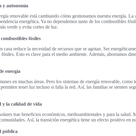
a y autonomía
energía renovable está cambiando cómo gestionamos nuestra energía. La
endencia energética. Ya no dependemos tanto de los combustibles fósil
ás verde y evita cortes de luz.
ombustibles fósiles
n casa reduce la necesidad de recursos que se agotan. Ser energéticam
 fósiles. Esto es clave para el medio ambiente. Además, ahorramos din
 de energía
omunes en muchas áreas. Pero los sistemas de energía renovable, como 
ermiten tener luz incluso si falla la red. Así, las familias se sienten seg
d y la calidad de vida
olares trae beneficios económicos, medioambientales y para la salud. M
s comunidades. Así, la transición energética tiene un efecto positivo en n
d pública