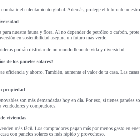
a combatir el calentamiento global. Además, protege el futuro de nuestro
iversidad
a para nuestra fauna y flora. Al no depender de petróleo o carbón, prot
versión en sostenibilidad asegura un futuro más verde.
nideras podrán disfrutar de un mundo lleno de vida y diversidad.
ios de los paneles solares?
trae eficiencia y ahorro. También, aumenta el valor de tu casa. Las casa
la propiedad
enovables son más demandadas hoy en día. Por eso, si tienes paneles sol
s a vendedores y compradores.
 de viviendas
e venden más fácil. Los compradores pagan más por menos gasto en ener
 casa con paneles solares es más rápido y provechoso.