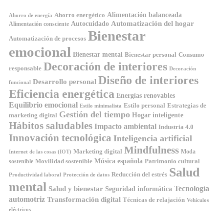
Ahorro energético
Alimentación balanceada
Ahorro de energía
Automatización del hogar
Autocuidado
Alimentación consciente
Bienestar
Automatización de procesos
emocional
Bienestar mental
Bienestar personal
Consumo
Decoración de interiores
responsable
Decoración
Diseño de interiores
Desarrollo personal
funcional
Eficiencia energética
Energías renovables
Equilibrio emocional
Estilo personal
Estrategias de
Estilo minimalista
Gestión del tiempo
Hogar inteligente
marketing digital
Hábitos saludables
Impacto ambiental
Industria 4.0
Innovación tecnológica
Inteligencia artificial
Mindfulness
Marketing digital
Moda
Internet de las cosas (IOT)
Música española
Movilidad sostenible
Patrimonio cultural
sostenible
Salud
Reducción del estrés
Productividad laboral
Protección de datos
mental
Tecnología
Salud y bienestar
Seguridad informática
automotriz
Transformación digital
Técnicas de relajación
Vehículos
eléctricos