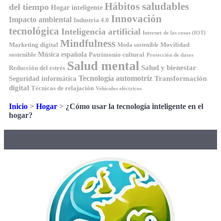
Hábitos saludables
del tiempo
Hogar inteligente
Innovación
Impacto ambiental
Industria 4.0
tecnológica
Inteligencia artificial
Internet de las cosas (IOT)
Mindfulness
Marketing digital
Movilidad
Moda sostenible
Música española
sostenible
Patrimonio cultural
Protección de datos
Salud mental
Salud y bienestar
Reducción del estrés
Tecnología automotriz
Transformación
Seguridad informática
digital
Técnicas de relajación
Vehículos eléctricos
Inicio
>
Hogar
>
¿Cómo usar la tecnología inteligente en el
hogar?