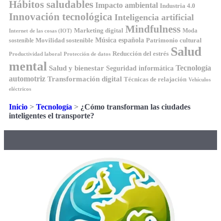
Hábitos saludables
Impacto ambiental
Industria 4.0
Innovación tecnológica
Inteligencia artificial
Mindfulness
Marketing digital
Moda
Internet de las cosas (IOT)
Música española
Movilidad sostenible
Patrimonio cultural
sostenible
Salud
Reducción del estrés
Productividad laboral
Protección de datos
mental
Tecnología
Salud y bienestar
Seguridad informática
automotriz
Transformación digital
Técnicas de relajación
Vehículos
eléctricos
Inicio
>
Tecnología
>
¿Cómo transforman las ciudades
inteligentes el transporte?