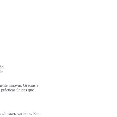
ón.
ira.
mente innovar. Gracias a
 prácticas únicas que
n de video
variados. Esto