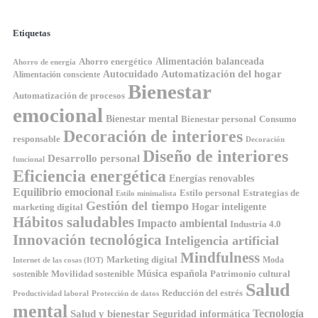
Etiquetas
Ahorro energético
Alimentación balanceada
Ahorro de energía
Automatización del hogar
Autocuidado
Alimentación consciente
Bienestar
Automatización de procesos
emocional
Bienestar mental
Bienestar personal
Consumo
Decoración de interiores
responsable
Decoración
Diseño de interiores
Desarrollo personal
funcional
Eficiencia energética
Energías renovables
Equilibrio emocional
Estilo personal
Estrategias de
Estilo minimalista
Gestión del tiempo
Hogar inteligente
marketing digital
Hábitos saludables
Impacto ambiental
Industria 4.0
Innovación tecnológica
Inteligencia artificial
Mindfulness
Marketing digital
Moda
Internet de las cosas (IOT)
Música española
Movilidad sostenible
Patrimonio cultural
sostenible
Salud
Reducción del estrés
Productividad laboral
Protección de datos
mental
Tecnología
Salud y bienestar
Seguridad informática