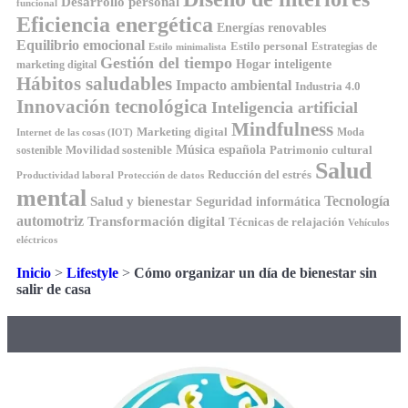
Desarrollo personal
funcional
Eficiencia energética
Energías renovables
Equilibrio emocional
Estilo personal
Estrategias de
Estilo minimalista
Gestión del tiempo
Hogar inteligente
marketing digital
Hábitos saludables
Impacto ambiental
Industria 4.0
Innovación tecnológica
Inteligencia artificial
Mindfulness
Marketing digital
Moda
Internet de las cosas (IOT)
Música española
Movilidad sostenible
Patrimonio cultural
sostenible
Salud
Reducción del estrés
Productividad laboral
Protección de datos
mental
Tecnología
Salud y bienestar
Seguridad informática
automotriz
Transformación digital
Técnicas de relajación
Vehículos
eléctricos
Inicio
>
Lifestyle
>
Cómo organizar un día de bienestar sin
salir de casa