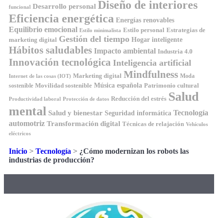
Diseño de interiores
Desarrollo personal
funcional
Eficiencia energética
Energías renovables
Equilibrio emocional
Estilo personal
Estrategias de
Estilo minimalista
Gestión del tiempo
Hogar inteligente
marketing digital
Hábitos saludables
Impacto ambiental
Industria 4.0
Innovación tecnológica
Inteligencia artificial
Mindfulness
Marketing digital
Moda
Internet de las cosas (IOT)
Música española
Movilidad sostenible
Patrimonio cultural
sostenible
Salud
Reducción del estrés
Productividad laboral
Protección de datos
mental
Tecnología
Salud y bienestar
Seguridad informática
automotriz
Transformación digital
Técnicas de relajación
Vehículos
eléctricos
Inicio
>
Tecnología
>
¿Cómo modernizan los robots las
industrias de producción?