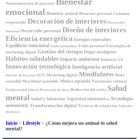
Bienestar
Automatización de procesos
emocional
Bienestar mental
Bienestar personal
Consumo
Decoración de interiores
responsable
Decoración
Diseño de interiores
Desarrollo personal
funcional
Eficiencia energética
Energías renovables
Equilibrio emocional
Estilo personal
Estrategias de
Estilo minimalista
Gestión del tiempo
Hogar inteligente
marketing digital
Hábitos saludables
Impacto ambiental
Industria 4.0
Innovación tecnológica
Inteligencia artificial
Mindfulness
Marketing digital
Moda
Internet de las cosas (IOT)
Música española
Movilidad sostenible
Patrimonio cultural
sostenible
Salud
Reducción del estrés
Productividad laboral
Protección de datos
mental
Tecnología
Salud y bienestar
Seguridad informática
automotriz
Transformación digital
Técnicas de relajación
Vehículos
eléctricos
Inicio
>
Lifestyle
>
¿Cómo mejora un animal tu salud
mental?