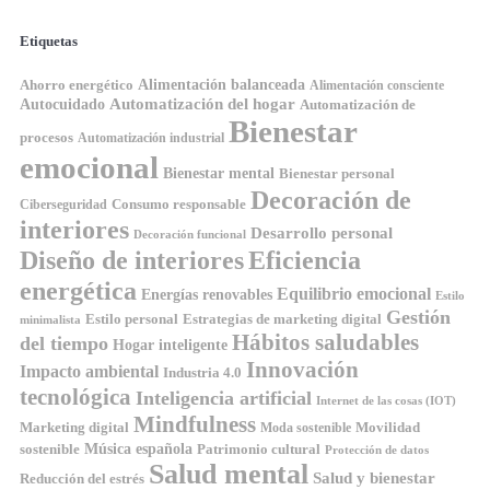
Etiquetas
Ahorro energético
Alimentación balanceada
Alimentación consciente
Automatización del hogar
Autocuidado
Automatización de
Bienestar
procesos
Automatización industrial
emocional
Bienestar mental
Bienestar personal
Decoración de
Consumo responsable
Ciberseguridad
interiores
Desarrollo personal
Decoración funcional
Diseño de interiores
Eficiencia
energética
Equilibrio emocional
Energías renovables
Estilo
Gestión
Estilo personal
Estrategias de marketing digital
minimalista
Hábitos saludables
del tiempo
Hogar inteligente
Innovación
Impacto ambiental
Industria 4.0
tecnológica
Inteligencia artificial
Internet de las cosas (IOT)
Mindfulness
Marketing digital
Movilidad
Moda sostenible
Música española
sostenible
Patrimonio cultural
Protección de datos
Salud mental
Salud y bienestar
Reducción del estrés