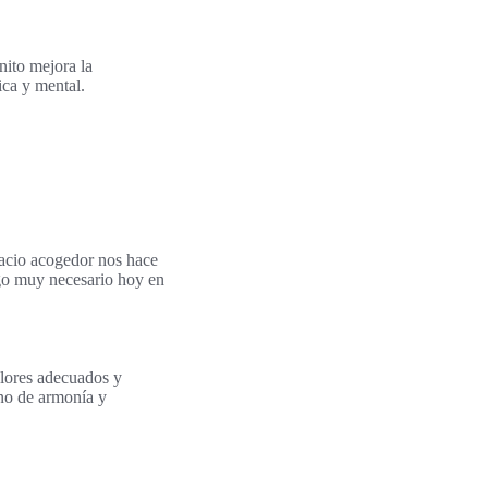
ito mejora la
ica y mental.
acio acogedor nos hace
algo muy necesario hoy en
olores adecuados y
eno de armonía y