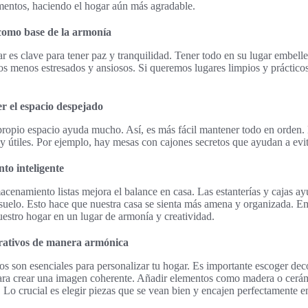
mentos, haciendo el hogar aún más agradable.
como base de la armonía
r es clave para tener paz y tranquilidad. Tener todo en su lugar embelle
os menos estresados y ansiosos. Si queremos lugares limpios y prácticos
r el espacio despejado
propio espacio ayuda mucho. Así, es más fácil mantener todo en orden.
y útiles. Por ejemplo, hay mesas con cajones secretos que ayudan a evit
to inteligente
macenamiento listas mejora el balance en casa. Las estanterías y cajas 
l suelo. Esto hace que nuestra casa se sienta más amena y organizada. 
estro hogar en un lugar de armonía y creatividad.
orativos de manera armónica
os son esenciales para personalizar tu hogar. Es importante escoger d
 para crear una imagen coherente. Añadir elementos como madera o cerám
. Lo crucial es elegir piezas que se vean bien y encajen perfectamente e