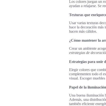
Los colores juegan un ro
ayudan a relajarse. Se r
Texturas que enriquec
Usar varias texturas dec
hace la decoración más in
hacen más cálidos.
¿Cómo mantener la arm
Crear un ambiente acoged
estrategias de decoració
Estrategias para unir d
Elegir colores que combin
complementen todo el e
visual. Escoger muebles 
Papel de la iluminació
Una buena iluminación ha
Además, una distribución
también eficiente energé