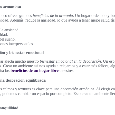
io armonioso
nioso ofrece grandes
beneficios de la armonía
. Un hogar ordenado y bon
ividad. Además, reduce la ansiedad, lo que ayuda a tener mejor salud fís
 la ansiedad.
idad.
del sueño.
iones interpersonales.
ión y bienestar emocional
ar afecta mucho nuestro
bienestar emocional en la decoración
. Un esp
es. Crear un ambiente así nos ayuda a relajarnos y a estar más felices, 
ira los
beneficios de un hogar libre
de estrés.
una decoración equilibrada
es calmos y texturas es clave para una decoración armónica. Al elegir c
as, podemos cambiar un espacio por completo. Esto crea un ambiente ll
ranquilidad