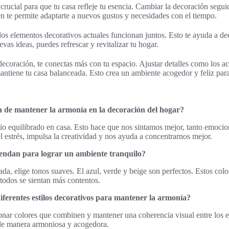
 crucial para que tu casa refleje tu esencia. Cambiar la decoración seg
 te permite adaptarte a nuevos gustos y necesidades con el tiempo.
os elementos decorativos actuales funcionan juntos. Esto te ayuda a de
evas ideas, puedes refrescar y revitalizar tu hogar.
decoración, te conectas más con tu espacio. Ajustar detalles como los 
tiene tu casa balanceada. Esto crea un ambiente acogedor y feliz para
a de mantener la armonía en la decoración del hogar?
cio equilibrado en casa. Esto hace que nos sintamos mejor, tanto emoci
l estrés, impulsa la creatividad y nos ayuda a concentrarnos mejor.
iendan para lograr un ambiente tranquilo?
da, elige tonos suaves. El azul, verde y beige son perfectos. Estos colo
 todos se sientan más contentos.
ferentes estilos decorativos para mantener la armonía?
onar colores que combinen y mantener una coherencia visual entre los e
 de manera armoniosa y acogedora.