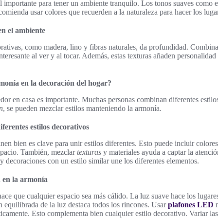
l importante para tener un ambiente tranquilo. Los tonos suaves como el
ecomienda usar colores que recuerden a la naturaleza para hacer los lug
en el ambiente
orativas, como madera, lino y fibras naturales, da profundidad. Combinar
teresante al ver y al tocar. Además, estas texturas añaden personalidad 
onía en la decoración del hogar?
or en casa es importante. Muchas personas combinan diferentes estilos 
n
, se pueden mezclar estilos manteniendo la armonía.
iferentes estilos decorativos
en bien es clave para unir estilos diferentes. Esto puede incluir colore
spacio. También, mezclar
texturas
y materiales ayuda a captar la atenci
y decoraciones con un estilo similar une los diferentes elementos.
n en la armonía
ce que cualquier espacio sea más cálido. La luz suave hace los lugar
 equilibrada de la luz destaca todos los rincones. Usar
plafones LED
n
ticamente. Esto complementa bien cualquier estilo decorativo. Variar las