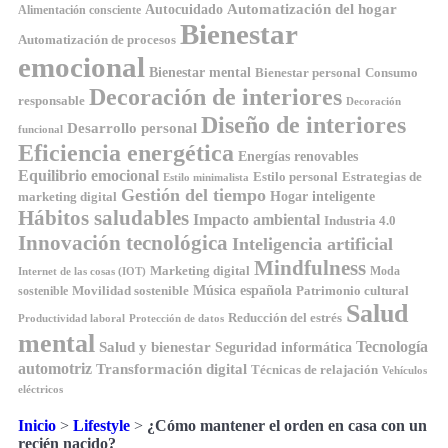
Automatización del hogar
Autocuidado
Alimentación consciente
Bienestar
Automatización de procesos
emocional
Bienestar mental
Bienestar personal
Consumo
Decoración de interiores
responsable
Decoración
Diseño de interiores
Desarrollo personal
funcional
Eficiencia energética
Energías renovables
Equilibrio emocional
Estilo personal
Estrategias de
Estilo minimalista
Gestión del tiempo
Hogar inteligente
marketing digital
Hábitos saludables
Impacto ambiental
Industria 4.0
Innovación tecnológica
Inteligencia artificial
Mindfulness
Marketing digital
Moda
Internet de las cosas (IOT)
Música española
Movilidad sostenible
Patrimonio cultural
sostenible
Salud
Reducción del estrés
Productividad laboral
Protección de datos
mental
Tecnología
Salud y bienestar
Seguridad informática
automotriz
Transformación digital
Técnicas de relajación
Vehículos
eléctricos
Inicio
>
Lifestyle
>
¿Cómo mantener el orden en casa con un
recién nacido?