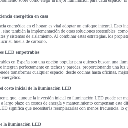
oramiento sobre cómo elegir la mejor iluminación para cada espacio, lo 
iencia energética en casa
cia energética en el hogar, es vital adoptar un enfoque integral. Esto in
, sino también la implementación de otras soluciones sostenibles, como
tes y sistemas de aislamiento. Al combinar estas estrategias, los propie
ducir su huella de carbono.
eles LED empotrables
ables en España son una opción popular para quienes buscan una ilum
 se integran perfectamente en techos y paredes, proporcionando una luz 
 puede transformar cualquier espacio, desde cocinas hasta oficinas, mejor
 energético.
l costo inicial de la iluminación LED
uenta que, aunque la inversión inicial en iluminación LED puede ser m
os a largo plazo en costos de energía y mantenimiento compensan esta di
 LED significa que necesitarás reemplazarlas con menos frecuencia, lo 
de la iluminación LED