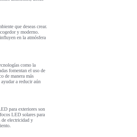
mbiente que deseas crear.
 acogedor y moderno.
 influyen en la atmósfera
ecnologías como la
vadas fomentan el uso de
tico de manera más
 ayudar a reducir aún
 LED para exteriores son
s focos LED solares para
 de electricidad y
iento.