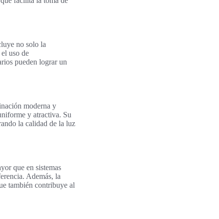
que facilita la toma de
cluye no solo la
 el uso de
tarios pueden lograr un
inación moderna y
uniforme y atractiva. Su
ando la calidad de la luz
ayor que en sistemas
ferencia. Además, la
que también contribuye al