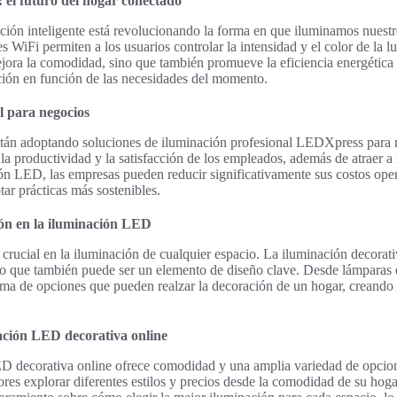
: el futuro del hogar conectado
ción inteligente está revolucionando la forma en que iluminamos nuest
WiFi permiten a los usuarios controlar la intensidad y el color de la lu
jora la comodidad, sino que también promueve la eficiencia energética 
ción en función de las necesidades del momento.
l para negocios
tán adoptando soluciones de iluminación profesional LEDXpress para 
 productividad y la satisfacción de los empleados, además de atraer a lo
ón LED, las empresas pueden reducir significativamente sus costos oper
ar prácticas más sostenibles.
ión en la iluminación LED
o crucial en la iluminación de cualquier espacio. La iluminación decora
no que también puede ser un elemento de diseño clave. Desde lámparas es
a de opciones que pueden realzar la decoración de un hogar, creando
nación LED decorativa online
 decorativa online ofrece comodidad y una amplia variedad de opcione
res explorar diferentes estilos y precios desde la comodidad de su ho