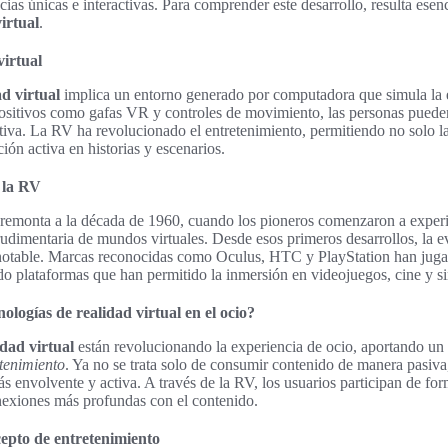
cias únicas e interactivas. Para comprender este desarrollo, resulta esenc
irtual
.
virtual
ad virtual
implica un entorno generado por computadora que simula la e
positivos como gafas VR y controles de movimiento, las personas pueden
tiva. La RV ha revolucionado el entretenimiento, permitiendo no solo la
ción activa en historias y escenarios.
e la RV
remonta a la década de 1960, cuando los pioneros comenzaron a experi
rudimentaria de mundos virtuales. Desde esos primeros desarrollos, la e
 notable. Marcas reconocidas como Oculus, HTC y PlayStation han jugad
do plataformas que han permitido la inmersión en videojuegos, cine y s
ologías de realidad virtual en el ocio?
idad virtual
están revolucionando la experiencia de ocio, aportando un
tenimiento
. Ya no se trata solo de consumir contenido de manera pasiva
s envolvente y activa. A través de la RV, los usuarios participan de fo
exiones más profundas con el contenido.
epto de entretenimiento