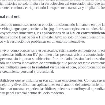
r historias no solo invita a la participación del espectador, sino que ta
ferentes caminos, enriqueciendo la experiencia narrativa y ampliando los
ual en el ocio
ncontrado numerosos usos en el ocio, transformando la manera en que l
de
videojuegos
que permiten a los jugadores sumergirse en mundos elabo
 proyecciones inmersivas, las
aplicaciones de la RV en entretenimient
títulos como Beat Saber o Half-Life: Alyx no solo brindan diversión, s
ico y la resolución de problemas en un entorno interactivo.
 vivo, como conciertos y espectáculos, están siendo reinventados gracia
experiencias lúdicas con RV permiten a las personas asistir a acontecimi
persona, sin importar su ubicación. Por otro lado, las simulaciones edu
ndo una forma innovadora de aprendizaje que puede ser tanto entreteni
 los múltiples
usos de la realidad virtual en el ocio
, proporcionando no
 crecimiento personal y profesional.
osibilidades que se vislumbran son aún más emocionantes. Con cada avan
mejorar y diversificar sus aplicaciones en el ámbito del entretenimiento. 
olucionar nuestras experiencias lúdicas, mientras contribuye al aprendiza
de su papel esencial dentro del ocio moderno.