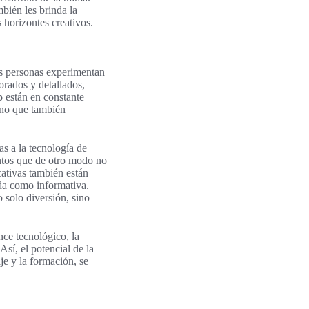
mbién les brinda la
 horizontes creativos.
as personas experimentan
rados y detallados,
o
están en constante
ino que también
s a la tecnología de
entos que de otro modo no
cativas también están
da como informativa.
 solo diversión, sino
ce tecnológico, la
Así, el potencial de la
je y la formación, se