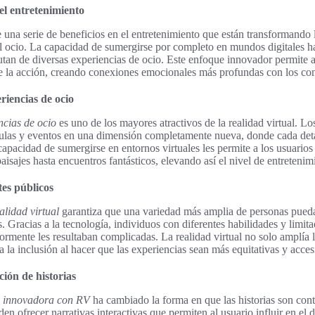
el entretenimiento
e una serie de beneficios en el entretenimiento que están transformando
l ocio. La capacidad de sumergirse por completo en mundos digitales h
utan de diversas experiencias de ocio. Este enfoque innovador permite a
e la acción, creando conexiones emocionales más profundas con los co
riencias de ocio
ncias de ocio
es uno de los mayores atractivos de la realidad virtual. L
ículas y eventos en una dimensión completamente nueva, donde cada deta
capacidad de sumergirse en entornos virtuales les permite a los usuarios
isajes hasta encuentros fantásticos, elevando así el nivel de entretenim
tes públicos
alidad virtual
garantiza que una variedad más amplia de personas pueda 
 Gracias a la tecnología, individuos con diferentes habilidades y limit
iormente les resultaban complicadas. La realidad virtual no solo amplía 
la inclusión al hacer que las experiencias sean más equitativas y acces
ión de historias
n innovadora con RV
ha cambiado la forma en que las historias son con
n ofrecer narrativas interactivas que permiten al usuario influir en el d