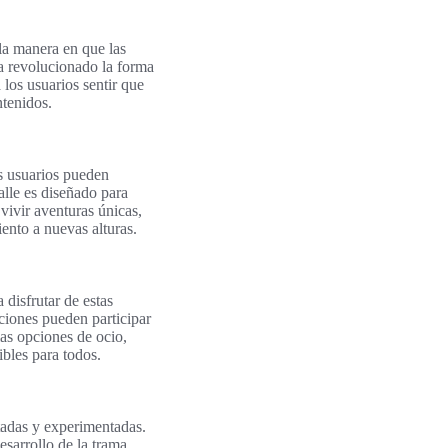
 la manera en que las
a revolucionado la forma
 los usuarios sentir que
ntenidos.
os usuarios pueden
lle es diseñado para
 vivir aventuras únicas,
iento a nuevas alturas.
disfrutar de estas
aciones pueden participar
las opciones de ocio,
ibles para todos.
tadas y experimentadas.
esarrollo de la trama.