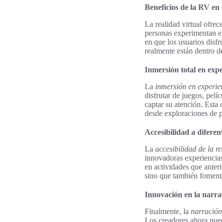
Beneficios de la RV en 
La realidad virtual ofrec
personas experimentan e
en que los usuarios disfr
realmente están dentro d
Inmersión total en expe
La
inmersión en experie
disfrutar de juegos, pel
captar su atención. Esta 
desde exploraciones de pa
Accesibilidad a diferen
La
accesibilidad de la re
innovadoras experiencias.
en actividades que anter
sino que también fomenta 
Innovación en la narrac
Finalmente, la
narració
Los creadores ahora puede