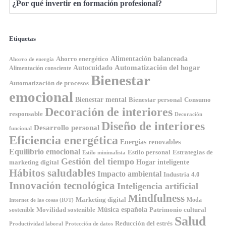
¿Por qué invertir en formación profesional?
Etiquetas
Ahorro energético
Alimentación balanceada
Ahorro de energía
Automatización del hogar
Autocuidado
Alimentación consciente
Bienestar
Automatización de procesos
emocional
Bienestar mental
Bienestar personal
Consumo
Decoración de interiores
responsable
Decoración
Diseño de interiores
Desarrollo personal
funcional
Eficiencia energética
Energías renovables
Equilibrio emocional
Estilo personal
Estrategias de
Estilo minimalista
Gestión del tiempo
Hogar inteligente
marketing digital
Hábitos saludables
Impacto ambiental
Industria 4.0
Innovación tecnológica
Inteligencia artificial
Mindfulness
Marketing digital
Moda
Internet de las cosas (IOT)
Música española
Movilidad sostenible
Patrimonio cultural
sostenible
Salud
Reducción del estrés
Productividad laboral
Protección de datos