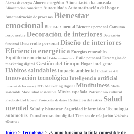
Ahorro energético
Alimentación balanceada
Ahorro de energía
Automatización del hogar
Autocuidado
Alimentación consciente
Bienestar
Automatización de procesos
emocional
Bienestar mental
Bienestar personal
Consumo
Decoración de interiores
responsable
Decoración
Diseño de interiores
Desarrollo personal
funcional
Eficiencia energética
Energías renovables
Equilibrio emocional
Estilo personal
Estrategias de
Estilo minimalista
Gestión del tiempo
Hogar inteligente
marketing digital
Hábitos saludables
Impacto ambiental
Industria 4.0
Innovación tecnológica
Inteligencia artificial
Mindfulness
Marketing digital
Moda
Internet de las cosas (IOT)
Música española
Movilidad sostenible
Patrimonio cultural
sostenible
Salud
Reducción del estrés
Productividad laboral
Protección de datos
mental
Tecnología
Salud y bienestar
Seguridad informática
automotriz
Transformación digital
Técnicas de relajación
Vehículos
eléctricos
Inicio
>
Tecnología
>
¿Cómo funciona la tinta comestible de