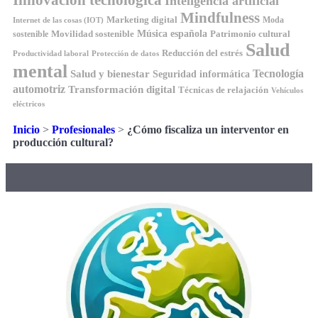
Inteligencia artificial
Mindfulness
Marketing digital
Moda
Internet de las cosas (IOT)
Música española
Movilidad sostenible
Patrimonio cultural
sostenible
Salud
Reducción del estrés
Productividad laboral
Protección de datos
mental
Tecnología
Salud y bienestar
Seguridad informática
automotriz
Transformación digital
Técnicas de relajación
Vehículos
eléctricos
Inicio
>
Profesionales
>
¿Cómo fiscaliza un interventor en
producción cultural?