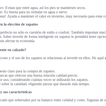
es:
Evitan que entre agua, así los pies se mantienen secos.
te:
Es buena para no resbalar en agua o nieve.
onal:
Ayuda a mantener el calor en invierno, muy necesario para estar 
n la elección de zapatos
 perfecto no sólo es cuestión de estilo o confort. También importan mu
s
. Saber invertir de forma inteligente en zapatos te permitirá tener op
in afectar tu economía.
ente en calzado?
osto y el uso de los zapatos se relacionan al invertir en ellos. He aquí
esto claro para la compra de zapatos.
arcas que ofrecen una buena relación calidad-precio.
or uso, considerando cuántas veces se utilizarán los zapatos.
ad sobre la cantidad, eligiendo piezas que durarán más tiempo.
sus características
rcado que sobresalen por su balance entre
calidad
y costo. Algunas de e