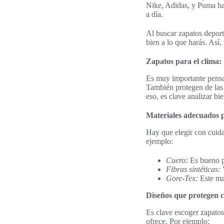
Nike, Adidas, y Puma hac
a día.
Al buscar zapatos deport
bien a lo que harás. Así,
Zapatos para el clima:
Es muy importante pensar
También protegen de las 
eso, es clave analizar bi
Materiales adecuados p
Hay que elegir con cuida
ejemplo:
Cuero:
Es bueno pa
Fibras sintéticas:
V
Gore-Tex:
Este mat
Diseños que protegen c
Es clave escoger zapatos
ofrece. Por ejemplo: