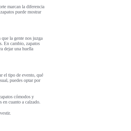
orte marcan la diferencia
e zapatos puede mostrar
 que la gente nos juzga
es. En cambio, zapatos
a dejar una huella
r el tipo de evento, qué
asual, puedes optar por
s zapatos cómodos y
as en cuanto a calzado.
estir.