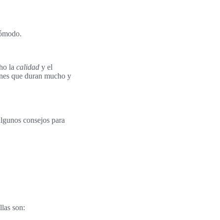
cómodo.
cho la
calidad
y el
ciones que duran mucho y
 algunos consejos para
llas son: