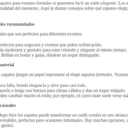
 zapatos para eventos formales si queremos lucir un
estilo elegante
. Los 
rmalidad del momento. Aquí te damos consejos sobre qué zapatos elegir,
ales recomendados
les que son perfectos para diferentes eventos:
rfectos para negocios y eventos que piden sofisticación.
s modernos y geniales para estar cómodo y elegante al mismo tiempo.
 Brillan en bodas y galas, dándote un toque distinguido.
material
s zapatos juegan un papel importante al elegir
zapatos formales
. Veamos
ca falla, brinda elegancia y sirve para casi todo.
arrón o beige son buenos para climas cálidos y dan un toque relajado.
den cambiar mucho el estilo; por ejemplo, el cuero mate suele verse más
casuales
elegir bien los zapatos puede transformar un outfit común en uno destac
ersátiles, perfectos para ocasiones informales. Hay muchas opciones, d
s gustos.