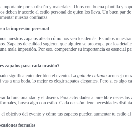
s importante por su diseño y materiales. Unos con buena plantilla y sop
ños deben ir acorde al estilo personal de quien los lleva. Un buen par d
umentar nuestra confianza.
 en la impresión personal
os nuestros zapatos afecta cómo nos ven los demás. Estudios muestran
os. Zapatos de calidad sugieren que alguien se preocupa por los detall
na mala impresión. Por eso, comprender su importancia es esencial par
es zapatos para cada ocasión?
ado significa entender bien el evento. La
guía de calzado
aconseja mira
Si vas a una boda, lo mejor es elegir zapatos elegantes. Pero si es algo c
ar la funcionalidad y el diseño. Para actividades al aire libre necesita
 formales, busca algo con estilo. Cada ocasión tiene necesidades distint
el objetivo del evento y cómo tus zapatos pueden aumentar tu estilo al v
casiones formales