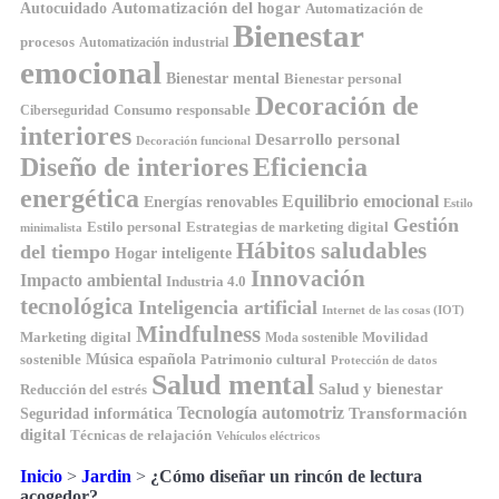
Automatización del hogar
Autocuidado
Automatización de
Bienestar
procesos
Automatización industrial
emocional
Bienestar mental
Bienestar personal
Decoración de
Consumo responsable
Ciberseguridad
interiores
Desarrollo personal
Decoración funcional
Diseño de interiores
Eficiencia
energética
Equilibrio emocional
Energías renovables
Estilo
Gestión
Estilo personal
Estrategias de marketing digital
minimalista
Hábitos saludables
del tiempo
Hogar inteligente
Innovación
Impacto ambiental
Industria 4.0
tecnológica
Inteligencia artificial
Internet de las cosas (IOT)
Mindfulness
Marketing digital
Movilidad
Moda sostenible
Música española
sostenible
Patrimonio cultural
Protección de datos
Salud mental
Salud y bienestar
Reducción del estrés
Tecnología automotriz
Transformación
Seguridad informática
digital
Técnicas de relajación
Vehículos eléctricos
Inicio
>
Jardin
>
¿Cómo diseñar un rincón de lectura
acogedor?