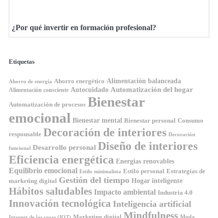
¿Por qué invertir en formación profesional?
Etiquetas
Ahorro energético
Alimentación balanceada
Ahorro de energía
Automatización del hogar
Autocuidado
Alimentación consciente
Bienestar
Automatización de procesos
emocional
Bienestar mental
Bienestar personal
Consumo
Decoración de interiores
responsable
Decoración
Diseño de interiores
Desarrollo personal
funcional
Eficiencia energética
Energías renovables
Equilibrio emocional
Estilo personal
Estrategias de
Estilo minimalista
Gestión del tiempo
Hogar inteligente
marketing digital
Hábitos saludables
Impacto ambiental
Industria 4.0
Innovación tecnológica
Inteligencia artificial
Mindfulness
Marketing digital
Moda
Internet de las cosas (IOT)