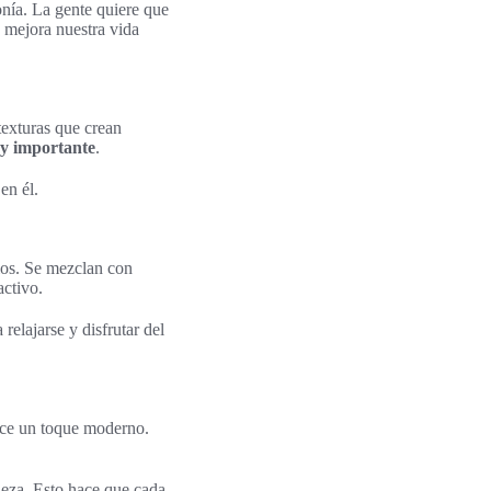
onía. La gente quiere que
e mejora nuestra vida
texturas que crean
uy importante
.
en él.
los. Se mezclan con
activo.
relajarse y disfrutar del
rece un toque moderno.
leza. Esto hace que cada