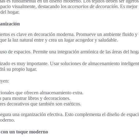
as es fundamental en un diseño moderno. Los tejidos deben ser ligeros 
espacio visualmente, destacando los
accesorios de decoración
. Es mejor 
 del hogar.
ganización
biertos es clave en decoración moderna. Promueve un ambiente fluido y
ue la luz natural entre y crea un lugar acogedor y saludable.
 uso de espacios. Permite una integración armónica de las áreas del hoga
zado es muy importante. Usar soluciones de almacenamiento inteligente
rá su propio lugar.
uyen:
ionales que ofrecen almacenamiento extra.
as para mostrar libros y decoraciones.
es decorativos que también son estéticos.
segura una organización efectiva. Esto complementa el diseño de espaci
moderno.
 con un toque moderno