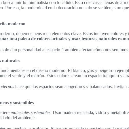
n busca unir lo minimalista con lo cálido. Esto crea casas llenas de arm
en. Por eso, la modernidad en la decoración no solo se ve bien, sino qu
iseño moderno
oderno, debemos pensar en elementos clave. Estos incluyen colores y 
onar una paleta de colores actuales y usar texturas naturales es m
o solo dan personalidad al espacio. También afectan cómo nos sentimos 
s naturales
fundamentales en el diseño moderno. El blanco, gris y beige son ejemp
omo el verde y el marrón. Estos colores crean un espacio tranquilo y atr
modernos
hace que los espacios sean acogedores y balanceados. Invitan a 
eos y sostenibles
efiere
materiales sostenibles
. Usar madera reciclada, vidrio y metal of
idado del ambiente.
ales
en muebles y acabados, logramos un estilo conectado con la natura