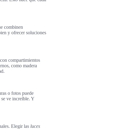
que combinen
ien y ofrecer soluciones
 con compartimientos
odernos, como madera
ad.
uras o fotos puede
se ve increíble. Y
nales. Elegir las
luces