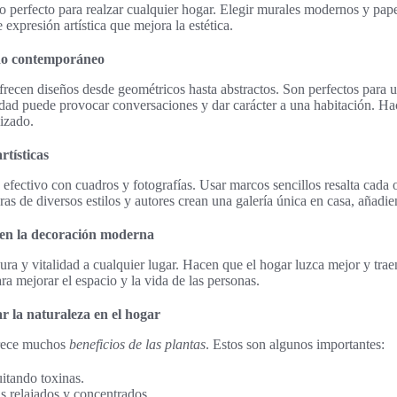
o perfecto para realzar cualquier hogar. Elegir murales modernos y papel
expresión artística que mejora la estética.
do contemporáneo
recen diseños desde geométricos hasta abstractos. Son perfectos para 
dad puede provocar conversaciones y dar carácter a una habitación. Ha
izado.
rtísticas
s efectivo con cuadros y fotografías. Usar marcos sencillos resalta cada
s de diversos estilos y autores crean una galería única en casa, añadi
s en la decoración moderna
ura y vitalidad a cualquier lugar. Hacen que el hogar luzca mejor y trae
ara mejorar el espacio y la vida de las personas.
r la naturaleza en el hogar
frece muchos
beneficios de las plantas
. Estos son algunos importantes:
uitando toxinas.
s relajados y concentrados.