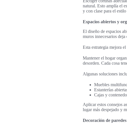
Escoger cortinas adecuad
natural. Esto amplía el 
y con clase para el estilo
Espacios abiertos y or
El diseño de espacios a
muros innecesarios deja q
Esta estrategia mejora el
Mantener el hogar organi
desorden. Cada cosa tend
Algunas soluciones incl
Muebles multifunc
Estanterías abiert
Cajas y contenedor
Aplicar estos consejos a
lugar más despejado y 
Decoración de paredes