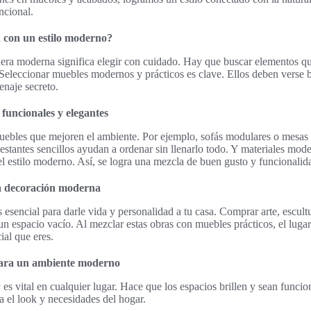
ncional.
 con un estilo moderno?
era moderna significa elegir con cuidado. Hay que buscar elementos 
 Seleccionar muebles modernos y prácticos es clave. Ellos deben verse b
enaje secreto.
funcionales y elegantes
uebles que mejoren el ambiente. Por ejemplo, sofás modulares o mesas
 estantes sencillos ayudan a ordenar sin llenarlo todo. Y materiales m
el estilo moderno. Así, se logra una mezcla de buen gusto y funcionalid
la decoración moderna
 esencial para darle vida y personalidad a tu casa. Comprar arte, escult
 espacio vacío. Al mezclar estas obras con muebles prácticos, el lugar 
ial que eres.
 para un ambiente moderno
a
es vital en cualquier lugar. Hace que los espacios brillen y sean funcio
a el look y necesidades del hogar.