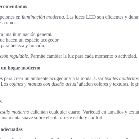
recomendados
opciones en
iluminación moderna
. Las luces LED son eficientes y dura
les como:
ra una iluminación general.
ue hacen un espacio acogedor.
para belleza y función.
ción regulable
. Permite cambiar la luz para cada momento o actividad.
en un hogar moderno
les para crear un ambiente acogedor y a la moda. Usar
textiles modernos
. Los
cojines y mantas con diseño actual
añaden colores y texturas, log
s
 estilo moderno
calientan cualquier cuarto. Variedad en tamaños y textur
 una manta suave sobre el sofá ofrece estilo y confort.
s adecuadas