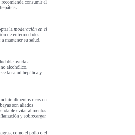
e recomienda consumir al
hepática.
optar la
moderación en el
ición de enfermedades
e a mantener su salud.
aludable ayuda a
 no alcohólico.
rece la salud hepática y
ncluir alimentos ricos en
 bayas son aliados
mendable evitar alimentos
inflamación y sobrecargar
magras, como el pollo o el