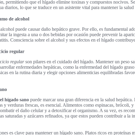
ón, permitiendo que el hígado elimine toxinas y compuestos nocivos. S
diarios, lo que se traduce en un asistente vital para mantener la salud 
umo de alcohol
lcohol puede causar daño hepático grave. Por ello, es fundamental ad
mitar la ingesta a una o dos bebidas por ocasión puede prevenir la apar
atitis. Consciencia sobre el alcohol y sus efectos en el hígado contribuy
cicio regular
rcicio regular
son pilares en el cuidado del hígado. Mantener un peso s
esarrollar enfermedades hepáticas, como la enfermedad del hígado graso
sicas en la rutina diaria y elegir opciones alimenticias equilibradas favo
sano
 el hígado sano
puede marcar una gran diferencia en la salud hepática. I
as y verduras frescas, es esencial. Alimentos como espinacas, brócoli, y
ombatir el daño celular y a detoxificar el organismo. A su vez, es reco
sas saturadas y azúcares refinados, ya que estos pueden contribuir a la 
iones es clave para mantener un hígado sano. Platos ricos en proteínas 