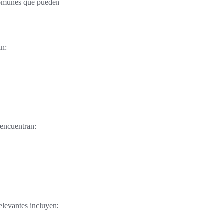
 comunes que pueden
an:
 encuentran:
elevantes incluyen: