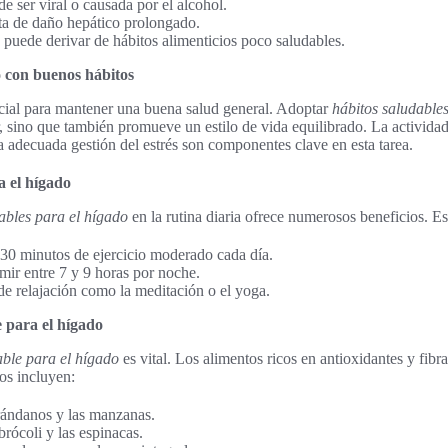
de ser viral o causada por el alcohol.
lta de daño hepático prolongado.
puede derivar de hábitos alimenticios poco saludables.
 con buenos hábitos
ncial para mantener una buena salud general. Adoptar
hábitos saludable
, sino que también promueve un estilo de vida equilibrado. La actividad f
adecuada gestión del estrés son componentes clave en esta tarea.
a el hígado
ables para el hígado
en la rutina diaria ofrece numerosos beneficios. E
 30 minutos de ejercicio moderado cada día.
mir entre 7 y 9 horas por noche.
 de relajación como la meditación o el yoga.
 para el hígado
able para el hígado
es vital. Los alimentos ricos en antioxidantes y fib
os incluyen:
rándanos y las manzanas.
rócoli y las espinacas.