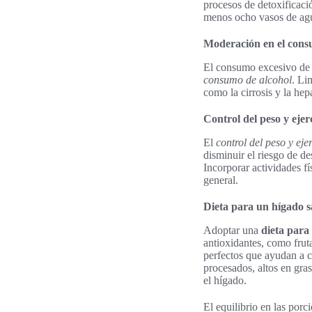
procesos de detoxificaci
menos ocho vasos de agua 
Moderación en el cons
El consumo excesivo de a
consumo de alcohol
. Li
como la cirrosis y la hep
Control del peso y ejer
El
control del peso y eje
disminuir el riesgo de d
Incorporar actividades fí
general.
Dieta para un hígado 
Adoptar una
dieta para
antioxidantes, como frut
perfectos que ayudan a c
procesados, altos en gra
el hígado.
El equilibrio en las porc