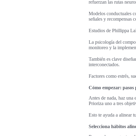
refuerzan las rutas neuro
Modelos conductuales co
señales y recompensas c
Estudios de Phillippa La
La psicología del comport
monitoreo y la implement
También es clave diseñar 
interconectados.
Factores como estrés, sue
Cómo empezar: pasos p
Antes de nada, haz una ev
Prioriza uno a tres objet
Esto te ayuda a alinear t
Selecciona hábitos alin