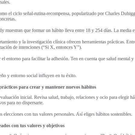
nales.
mo el ciclo señal-rutina-recompensa, popularizado por Charles Duhigg,
oncretas.
lly muestran que formar un hábito lleva entre 18 y 254 días. La media e
amiento y la investigación clínica ofrecen herramientas prácticas. Entre
ación de intenciones (“Si X, entonces Y”).
el entorno para facilitar la adhesión. Ten en cuenta que salud mental y
ño y entorno social influyen en tu éxito.
rácticos para crear y mantener nuevos hábitos
aluación inicial. Revisa salud, trabajo, relaciones y ocio para elegir há
ivos para no dispersarte.
us elecciones con tus valores personales. Así eliges hábitos sostenibles.
eados con tus valores y objetivos