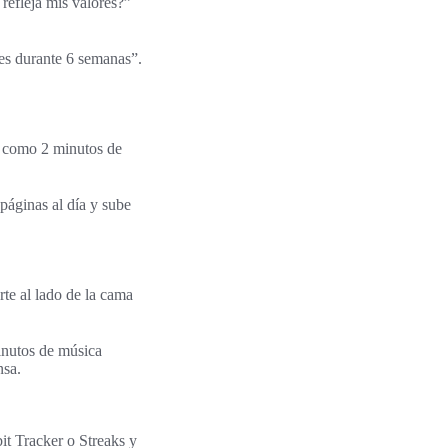
refleja mis valores?”
les durante 6 semanas”.
, como 2 minutos de
páginas al día y sube
rte al lado de la cama
inutos de música
nsa.
t Tracker o Streaks y