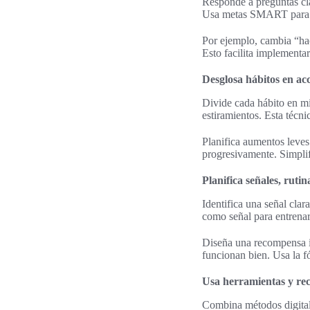
Responde a preguntas cla
Usa metas SMART para co
Por ejemplo, cambia “hac
Esto facilita implementar
Desglosa hábitos en ac
Divide cada hábito en m
estiramientos. Esta técnic
Planifica aumentos leve
progresivamente. Simplifi
Planifica señales, ruti
Identifica una señal clar
como señal para entrenar.
Diseña una recompensa in
funcionan bien. Usa la fó
Usa herramientas y rec
Combina métodos digital