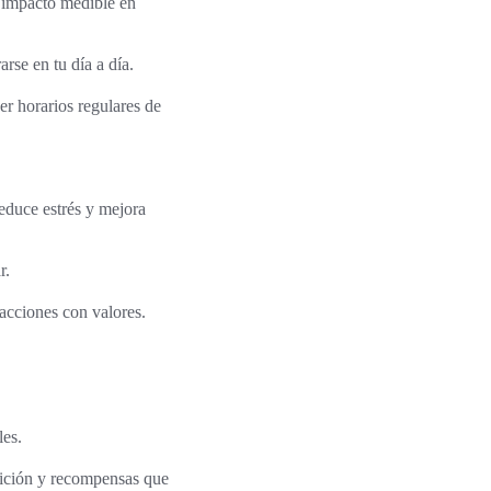
n impacto medible en
rse en tu día a día.
r horarios regulares de
reduce estrés y mejora
r.
 acciones con valores.
les.
etición y recompensas que