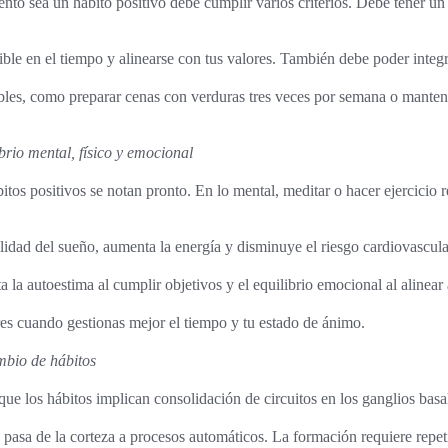
to sea un hábito positivo debe cumplir varios criterios. Debe tener u
ble en el tiempo y alinearse con tus valores. También debe poder integra
bles, como preparar cenas con verduras tres veces por semana o mantene
brio mental, físico y emocional
itos positivos se notan pronto. En lo mental, meditar o hacer ejercicio 
alidad del sueño, aumenta la energía y disminuye el riesgo cardiovascula
 la autoestima al cumplir objetivos y el equilibrio emocional al alinear
es cuando gestionas mejor el tiempo y tu estado de ánimo.
mbio de hábitos
ue los hábitos implican consolidación de circuitos en los ganglios basa
l pasa de la corteza a procesos automáticos. La formación requiere rep