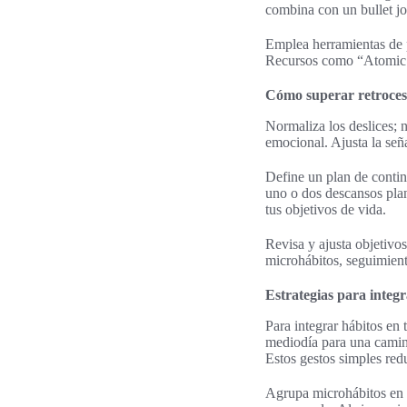
combina con un bullet jou
Emplea herramientas de p
Recursos como “Atomic H
Cómo superar retroceso
Normaliza los deslices; n
emocional. Ajusta la seña
Define un plan de contin
uno o dos descansos plan
tus objetivos de vida.
Revisa y ajusta objetiv
microhábitos, seguimient
Estrategias para integr
Para integrar hábitos en 
mediodía para una camina
Estos gestos simples reduc
Agrupa microhábitos en b