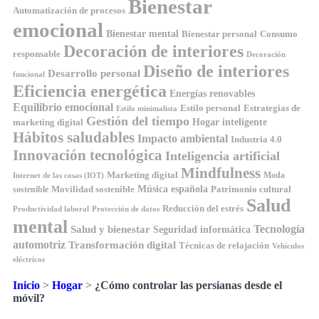
Bienestar
Automatización de procesos
emocional
Bienestar mental
Bienestar personal
Consumo
Decoración de interiores
responsable
Decoración
Diseño de interiores
Desarrollo personal
funcional
Eficiencia energética
Energías renovables
Equilibrio emocional
Estilo personal
Estrategias de
Estilo minimalista
Gestión del tiempo
Hogar inteligente
marketing digital
Hábitos saludables
Impacto ambiental
Industria 4.0
Innovación tecnológica
Inteligencia artificial
Mindfulness
Marketing digital
Moda
Internet de las cosas (IOT)
Música española
Movilidad sostenible
Patrimonio cultural
sostenible
Salud
Reducción del estrés
Productividad laboral
Protección de datos
mental
Tecnología
Salud y bienestar
Seguridad informática
automotriz
Transformación digital
Técnicas de relajación
Vehículos
eléctricos
Inicio
>
Hogar
>
¿Cómo controlar las persianas desde el
móvil?