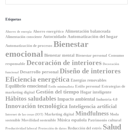
Etiquetas
Ahorro energético
Alimentación balanceada
Ahorro de energía
Automatización del hogar
Autocuidado
Alimentación consciente
Bienestar
Automatización de procesos
emocional
Bienestar mental
Bienestar personal
Consumo
Decoración de interiores
responsable
Decoración
Diseño de interiores
Desarrollo personal
funcional
Eficiencia energética
Energías renovables
Equilibrio emocional
Estilo personal
Estrategias de
Estilo minimalista
Gestión del tiempo
Hogar inteligente
marketing digital
Hábitos saludables
Impacto ambiental
Industria 4.0
Innovación tecnológica
Inteligencia artificial
Mindfulness
Marketing digital
Moda
Internet de las cosas (IOT)
Música española
Movilidad sostenible
Patrimonio cultural
sostenible
Salud
Reducción del estrés
Productividad laboral
Protección de datos