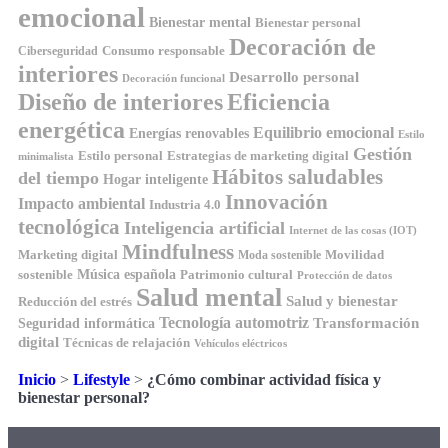
emocional
Bienestar mental
Bienestar personal
Decoración de
Consumo responsable
Ciberseguridad
interiores
Desarrollo personal
Decoración funcional
Diseño de interiores
Eficiencia
energética
Equilibrio emocional
Energías renovables
Estilo
Gestión
Estilo personal
Estrategias de marketing digital
minimalista
Hábitos saludables
del tiempo
Hogar inteligente
Innovación
Impacto ambiental
Industria 4.0
tecnológica
Inteligencia artificial
Internet de las cosas (IOT)
Mindfulness
Marketing digital
Movilidad
Moda sostenible
Música española
sostenible
Patrimonio cultural
Protección de datos
Salud mental
Salud y bienestar
Reducción del estrés
Tecnología automotriz
Transformación
Seguridad informática
digital
Técnicas de relajación
Vehículos eléctricos
Inicio
>
Lifestyle
>
¿Cómo combinar actividad física y
bienestar personal?