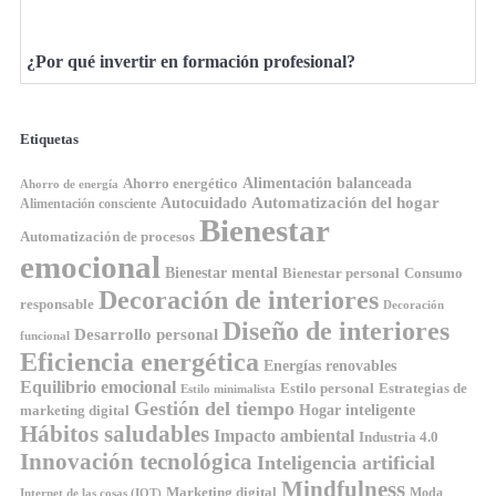
¿Por qué invertir en formación profesional?
Etiquetas
Ahorro energético
Alimentación balanceada
Ahorro de energía
Automatización del hogar
Autocuidado
Alimentación consciente
Bienestar
Automatización de procesos
emocional
Bienestar mental
Bienestar personal
Consumo
Decoración de interiores
responsable
Decoración
Diseño de interiores
Desarrollo personal
funcional
Eficiencia energética
Energías renovables
Equilibrio emocional
Estilo personal
Estrategias de
Estilo minimalista
Gestión del tiempo
Hogar inteligente
marketing digital
Hábitos saludables
Impacto ambiental
Industria 4.0
Innovación tecnológica
Inteligencia artificial
Mindfulness
Marketing digital
Moda
Internet de las cosas (IOT)