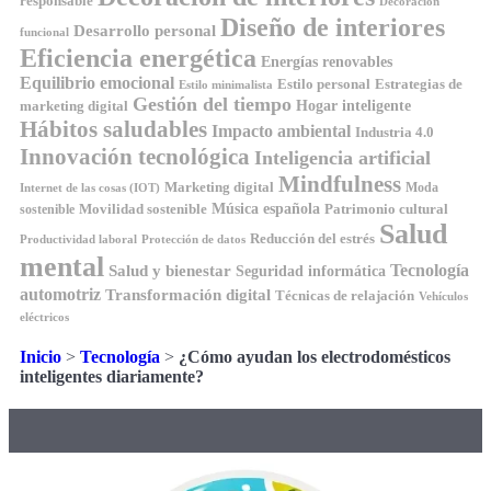
responsable
Decoración
Diseño de interiores
Desarrollo personal
funcional
Eficiencia energética
Energías renovables
Equilibrio emocional
Estilo personal
Estrategias de
Estilo minimalista
Gestión del tiempo
Hogar inteligente
marketing digital
Hábitos saludables
Impacto ambiental
Industria 4.0
Innovación tecnológica
Inteligencia artificial
Mindfulness
Marketing digital
Moda
Internet de las cosas (IOT)
Música española
Movilidad sostenible
Patrimonio cultural
sostenible
Salud
Reducción del estrés
Productividad laboral
Protección de datos
mental
Tecnología
Salud y bienestar
Seguridad informática
automotriz
Transformación digital
Técnicas de relajación
Vehículos
eléctricos
Inicio
>
Tecnología
>
¿Cómo ayudan los electrodomésticos
inteligentes diariamente?