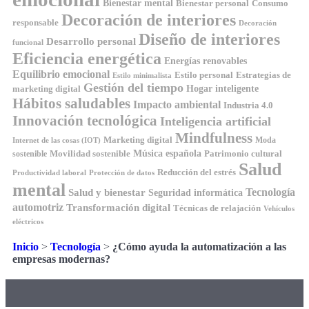
Bienestar mental
Bienestar personal
Consumo
Decoración de interiores
responsable
Decoración
Diseño de interiores
Desarrollo personal
funcional
Eficiencia energética
Energías renovables
Equilibrio emocional
Estilo personal
Estrategias de
Estilo minimalista
Gestión del tiempo
Hogar inteligente
marketing digital
Hábitos saludables
Impacto ambiental
Industria 4.0
Innovación tecnológica
Inteligencia artificial
Mindfulness
Marketing digital
Moda
Internet de las cosas (IOT)
Música española
Movilidad sostenible
Patrimonio cultural
sostenible
Salud
Reducción del estrés
Productividad laboral
Protección de datos
mental
Tecnología
Salud y bienestar
Seguridad informática
automotriz
Transformación digital
Técnicas de relajación
Vehículos
eléctricos
Inicio
>
Tecnología
>
¿Cómo ayuda la automatización a las
empresas modernas?