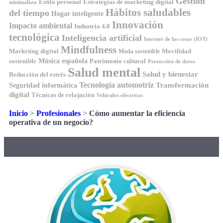
Gestión
Estilo personal
Estrategias de marketing digital
minimalista
Hábitos saludables
del tiempo
Hogar inteligente
Innovación
Impacto ambiental
Industria 4.0
tecnológica
Inteligencia artificial
Internet de las cosas (IOT)
Mindfulness
Marketing digital
Movilidad
Moda sostenible
Música española
sostenible
Patrimonio cultural
Protección de datos
Salud mental
Salud y bienestar
Reducción del estrés
Tecnología automotriz
Transformación
Seguridad informática
digital
Técnicas de relajación
Vehículos eléctricos
Inicio
>
Profesionales
>
Cómo aumentar la eficiencia
operativa de un negocio?