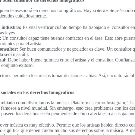
n buen consultor de derechos fonográficos
quien te asesorará en derechos fonográficos. Hay
criterios de selección
q
iderados cuidadosamente.
 industria:
Es vital verificar cuánto tiempo ha trabajado el consultor e
as leyes.
:
Un consultor capaz tiene buenos contactos en el área. Esto abre puert
rtantes para el artista.
onsultor:
Ser buen comunicador y negociador es clave. Un consultor q
a será más útil.
nal:
Debe haber buena química entre el artista y el consultor. Confianz
o conjunto exitoso.
tores permite a los artistas tomar decisiones sabias. Así, encontrarán al
 sociales en los derechos fonográficos
cambiado cómo disfrutamos la música. Plataformas como Instagram, T
 famosos a nivel mundial. Sin embargo, esto crea problemas con los dere
es poseen los derechos estén pendientes de cómo afecta esto a sus gananc
over música es muy efectivo. Permite que los artistas hablen directo co
to significa que deben cuidar mucho sus derechos sobre la música. A m