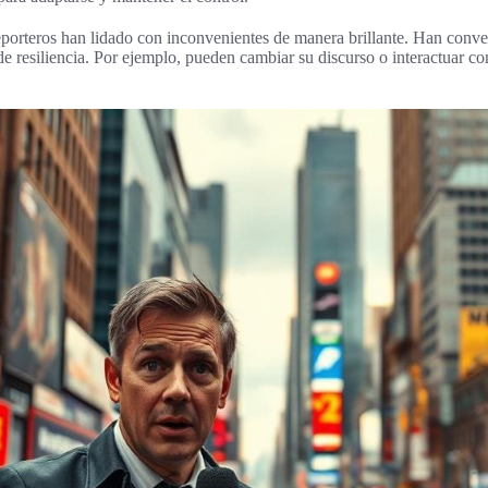
eporteros han lidado con inconvenientes de manera brillante. Han conv
 resiliencia. Por ejemplo, pueden cambiar su discurso o interactuar co