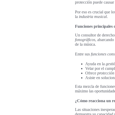
protección puede causar 
Por eso es crucial que lo
la
industria musical
.
Funciones principales 
Un consultor de derechos
fonográficos
, abarcando 
de la música.
Entre sus
funciones cons
Ayuda en la
gesti
Velar por el cumpl
Ofrece
protección
Asiste en solucion
Esta mezcla de funciones
máximo las oportunidade
¿Cómo reacciona un rep
Las situaciones inesper
demuestra su capacidad p