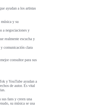
ue ayudan a los artistas
n música y su
as a negociaciones y
ue realmente escucha y
a y comunicación clara
 mejor consultor para sus
ikTok y YouTube ayudan a
chos de autor. Es vital
ias.
n sus fans y creen una
enudo, su música se usa