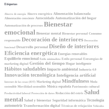
Etiquetas
Ahorro energético
Alimentación balanceada
Ahorro de energía
Automatización del hogar
Autocuidado
Alimentación consciente
Bienestar
Automatización de procesos
emocional
Bienestar mental
Bienestar personal
Consumo
Decoración de interiores
responsable
Decoración
Diseño de interiores
Desarrollo personal
funcional
Eficiencia energética
Energías renovables
Equilibrio emocional
Estilo personal
Estrategias de
Estilo minimalista
Gestión del tiempo
Hogar inteligente
marketing digital
Hábitos saludables
Impacto ambiental
Industria 4.0
Innovación tecnológica
Inteligencia artificial
Mindfulness
Marketing digital
Moda
Internet de las cosas (IOT)
Música española
Movilidad sostenible
Patrimonio cultural
sostenible
Salud
Reducción del estrés
Productividad laboral
Protección de datos
mental
Tecnología
Salud y bienestar
Seguridad informática
automotriz
Transformación digital
Técnicas de relajación
Vehículos