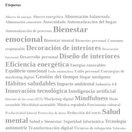
Etiquetas
Ahorro energético
Alimentación balanceada
Ahorro de energía
Automatización del hogar
Autocuidado
Alimentación consciente
Bienestar
Automatización de procesos
emocional
Bienestar mental
Bienestar personal
Consumo
Decoración de interiores
responsable
Decoración
Diseño de interiores
Desarrollo personal
funcional
Eficiencia energética
Energías renovables
Equilibrio emocional
Estilo personal
Estrategias de
Estilo minimalista
Gestión del tiempo
Hogar inteligente
marketing digital
Hábitos saludables
Impacto ambiental
Industria 4.0
Innovación tecnológica
Inteligencia artificial
Mindfulness
Marketing digital
Moda
Internet de las cosas (IOT)
Música española
Movilidad sostenible
Patrimonio cultural
sostenible
Salud
Reducción del estrés
Productividad laboral
Protección de datos
mental
Tecnología
Salud y bienestar
Seguridad informática
automotriz
Transformación digital
Técnicas de relajación
Vehículos