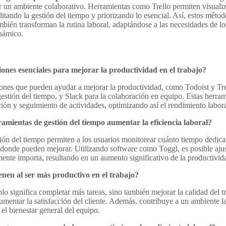
 un ambiente colaborativo. Herramientas como Trello permiten visualiz
cilitando la gestión del tiempo y priorizando lo esencial. Así, estos mét
mbién transforman la rutina laboral, adaptándose a las necesidades de 
námico.
iones esenciales para mejorar la productividad en el trabajo?
iones que pueden ayudar a mejorar la productividad, como Todoist y Tre
 gestión del tiempo, y Slack para la colaboración en equipo. Estas herra
cación y seguimiento de actividades, optimizando así el rendimiento labora
mientas de gestión del tiempo aumentar la eficiencia laboral?
ión del tiempo permiten a los usuarios monitorear cuánto tiempo dedican 
s donde pueden mejorar. Utilizando software como Toggl, es posible ajus
mente importa, resultando en un aumento significativo de la productivid
enen al ser más productivo en el trabajo?
lo significa completar más tareas, sino también mejorar la calidad del t
umentar la satisfacción del cliente. Además, contribuye a un ambiente l
 el bienestar general del equipo.