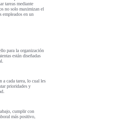
ar tareas mediante
odos no solo maximizan el
los empleados en un
llo para la organización
mientas están diseñadas
l.
a cada tarea, lo cual les
tar prioridades y
ad.
rabajo, cumplir con
aboral más positivo,