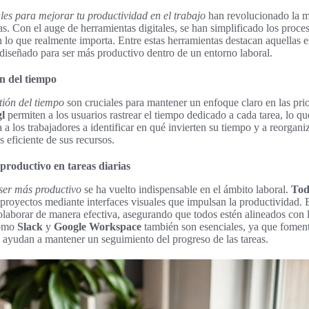
les para mejorar tu productividad en el trabajo
han revolucionado la m
ias. Con el auge de herramientas digitales, se han simplificado los proce
n lo que realmente importa. Entre estas herramientas destacan aquellas e
 diseñado para ser más productivo dentro de un entorno laboral.
n del tiempo
tión del tiempo
son cruciales para mantener un enfoque claro en las prio
l
permiten a los usuarios rastrear el tiempo dedicado a cada tarea, lo que 
 a los trabajadores a identificar en qué invierten su tiempo y a reorganiz
 eficiente de sus recursos.
productivo en tareas diarias
ser más productivo
se ha vuelto indispensable en el ámbito laboral.
Tod
 proyectos mediante interfaces visuales que impulsan la productividad.
olaborar de manera efectiva, asegurando que todos estén alineados con l
como
Slack
y
Google Workspace
también son esenciales, ya que fome
y ayudan a mantener un seguimiento del progreso de las tareas.