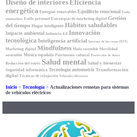
Diseño de interiores
Eficiencia
energética
Equilibrio emocional
Energías renovables
Estilo
Gestión
Estilo personal
Estrategias de marketing digital
minimalista
Hábitos saludables
del tiempo
Hogar inteligente
Innovación
Impacto ambiental
Industria 4.0
tecnológica
Inteligencia artificial
Internet de las cosas (IOT)
Mindfulness
Marketing digital
Movilidad
Moda sostenible
Música española
sostenible
Patrimonio cultural
Protección de datos
Salud mental
Salud y bienestar
Reducción del estrés
Tecnología automotriz
Transformación
Seguridad informática
digital
Técnicas de relajación
Vehículos eléctricos
Inicio
>
Tecnología
>
Actualizaciones remotas para sistemas
de vehículos eléctricos