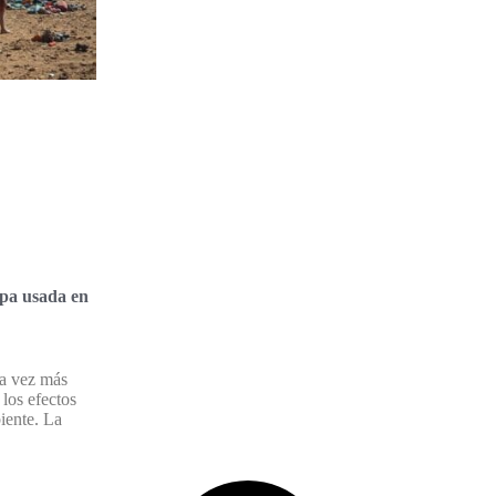
opa usada en
da vez más
 los efectos
iente. La